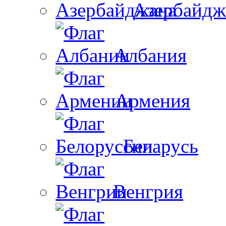
Азербайдж
Албания
Армения
Беларусь
Венгрия