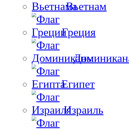
Вьетнам
Греция
Доминикан
Египет
Израиль