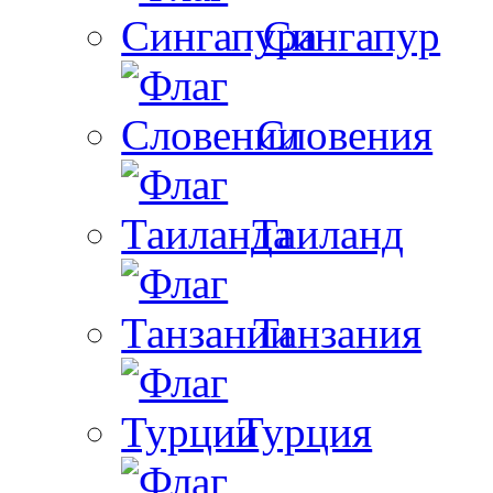
Сингапур
Словения
Таиланд
Танзания
Турция