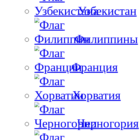
Узбекистан
Филиппины
Франция
Хорватия
Черногория