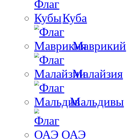
Куба
Маврикий
Малайзия
Мальдивы
ОАЭ