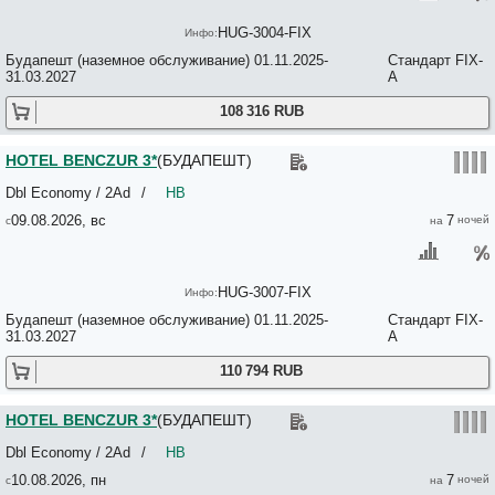
Kapu Pansion 3*
Karma Boutique Apartments 3*
HUG-3004-FIX
Karoly Apartments 3*
Karoly Corner Residences 4*
Будапешт (наземное обслуживание) 01.11.2025-
Стандарт FIX-
31.03.2027
A
Katalin Panzio 3*
Kate's Guesthouse 2*
108 316 RUB
Katona Apartments 3*
Keleti Garden Aparthotel 3*
KEMPINSKI HOTEL CORVINUS 5*
HOTEL BENCZUR 3*
(БУДАПЕШТ)
Kicike Penzion 3*
Kikelet Panzio 3*
Dbl Economy / 2Ad
/
HB
Kimpton BEM Budapest 5*
09.08.2026, вс
7
King Apartments Budapest 3*
Kings Opera Apartment 2*
Kiralyi Pal Guesthouse 2*
Kis Gellert Guesthouse 2*
HUG-3007-FIX
Kis Tirol 5*
Будапешт (наземное обслуживание) 01.11.2025-
Стандарт FIX-
Kisfaludy Street Rooms 3*
31.03.2027
A
Klebelsberg Kastely 4*
Komplex Bara Hotel & Conference Center 3*
110 794 RUB
Korona Pension 3*
Kozmo Hotel Suites & Spa 5*
Krisco Apartments 3*
HOTEL BENCZUR 3*
(БУДАПЕШТ)
Kulturinnov 2*
Dbl Economy / 2Ad
/
HB
Kvihotel Budapest 4*
La Fortezza 4*
10.08.2026, пн
7
LA PRIMA FASHION HOTEL BUDAPEST 4*