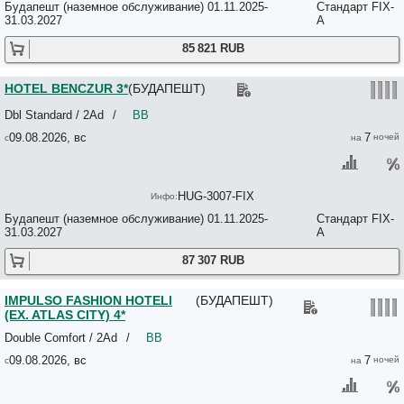
DANUBIUS HOTEL HELIA 4*
Будапешт (наземное обслуживание) 01.11.2025-
Стандарт FIX-
31.03.2027
A
DANUBIUS HUNGARIA CITY CENTER 4*
Dean’s Home Budapest 3*
85 821 RUB
DEAN'S HOME BUDAPEST 3*
Detty Panzio 3*
DI VERDI IMPERIAL HOTEL 4*
HOTEL BENCZUR 3*
(БУДАПЕШТ)
Diamond Astoria Apartments 4*
Diamonds City Hostel No*
Dbl Standard / 2Ad
/
BB
Diana Club Hotel 3*
09.08.2026, вс
7
Dice Apartments 3*
DnD Apartments 3*
Dominik Panzio 2*
Dominika 3*
HUG-3007-FIX
DORMERO Hotel Budapest 3*
Будапешт (наземное обслуживание) 01.11.2025-
Стандарт FIX-
Dorothea Hotel Budapest; Autograph Collection 5*
31.03.2027
A
Downtown Apartments 2*
Downtown Apartments Budapest 2*
87 307 RUB
Downtown Apartments Budapest 2*
Drive Inn 3*
Duna 3*
IMPULSO FASHION HOTELl
(БУДАПЕШТ)
Duna Garden 4*
(EX. ATLAS CITY) 4*
Dunaflat - Paganini Apartment 3*
Double Comfort / 2Ad
/
BB
Dunaflat - Puccini Apartment 3*
09.08.2026, вс
7
Dunaflat Tosca Apartment 3*
Dunapart 3*
Duna-Party Pansion 3*