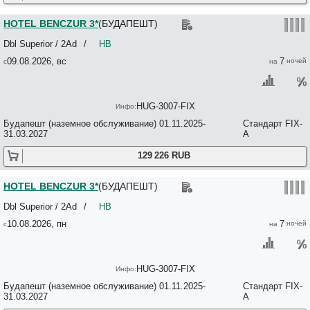
My Apartments Inn City Center 3*
My little Paradise No*
HOTEL BENCZUR 3*
(БУДАПЕШТ)
MYSTERY HOTEL BUDAPEST 5*
Naama Hotel 3*
Dbl Superior / 2Ad
/
HB
Nador Boutique Suites by BQA 3*+
Nador Street Apartment 4*
09.08.2026, вс
7
NAP 3*
Natalie Apartments 3*
New York Palace Hotel & Residence 5*
HUG-3007-FIX
Nexto Dormero Hotel Budapest 3*
NH BUDAPEST CITY 4*
Будапешт (наземное обслуживание) 01.11.2025-
Стандарт FIX-
NH COLLECTION BUDAPEST CITY CENTER 4*
31.03.2027
A
Noble Boutique Hotel - Adults Only 4*
Nordic 3*
129 226 RUB
Normafa 4*
Nova Apartments 3*
HOTEL BENCZUR 3*
(БУДАПЕШТ)
Nova City Apartments 3*+
NOVOTEL BUDAPEST CENTRUM 4*
Dbl Superior / 2Ad
/
HB
NOVOTEL BUDAPEST CITY 4*
10.08.2026, пн
7
NOVOTEL DANUBE 4*
Oasis Apartments At Broadway Residence 3*
Oasis Apartments at Paulay Ede Street 3*+
Okto Home Suite No*
HUG-3007-FIX
Old Monarchia Hotel 3*
Olympia 3*
Будапешт (наземное обслуживание) 01.11.2025-
Стандарт FIX-
Omega Guesthouse Budapest 3*
31.03.2027
A
Omnibusz 3*