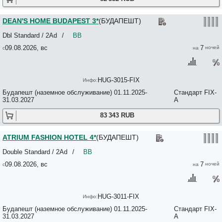
City Centre Cosy Apartments 3*
City Comfort Apartments 3*
DEAN'S HOME BUDAPEST 3*
(БУДАПЕШТ)
City Gardens Apartment Hotel 3*
City Hostel Hajdu 44 2*
Dbl Standard / 2Ad
/
BB
CITY HOTEL BUDAPEST 4*
09.08.2026, вс
7
CITY HOTEL PILVAX 3*
CITY HOTEL RING 3*
City Hotel Unio 3*
CITY INN HOTEL 4*
HUG-3015-FIX
City Matyas 3*
Будапешт (наземное обслуживание) 01.11.2025-
Стандарт FIX-
Classic 2*
31.03.2027
A
Club Apartments & Rooms 2*
Club99 Apartments 4*
83 343 RUB
Collect Residence No*
Colorful Ernesto 3*
Colours Apartments Budapest 4*
ATRIUM FASHION HOTEL 4*
(БУДАПЕШТ)
Comebackpackers Hostel 3*
Comfort Apartments 3*
Double Standard / 2Ad
/
BB
Connection Guest House 3*
09.08.2026, вс
7
CONTINENTAL HOTEL BUDAPEST 4*
CORINTHIA HOTEL BUDAPEST 5*
Corner Hotel Angyalfold 3*
Corso Apartment Erzsebet 3*
HUG-3011-FIX
Cortile Budapest Hotel 4*
Будапешт (наземное обслуживание) 01.11.2025-
Стандарт FIX-
CORVIN 4*
31.03.2027
A
Corvin Center Suites 4*