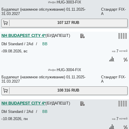
Ikonik Parlament 4*
HUG-3003-FIX
IMPULSO FASHION HOTEL/EXE LEV HOTEL 3*
Будапешт (наземное обслуживание) 01.11.2025-
Стандарт FIX-
IMPULSO FASHION HOTEL/MERCURE HOTEL RAPHAEL WIEN 4*
31.03.2027
A
IMPULSO FASHION HOTELl (EX. ATLAS CITY) 4*
Incredible Ernesto 2*+
107 127 RUB
Infinity Budapest Hotel 4*
Inn Side Hotel Delibab 3*
NH BUDAPEST CITY 4*
(БУДАПЕШТ)
InnerCity Apartments 3*
INTERCITY HOTEL BUDAPEST 4*
Dbl Standard / 2Ad
/
BB
INTERCONTINENTAL BUDAPEST HOTEL 5*
Irini Panzio 2*
09.08.2026, вс
7
Iris Residence No*
Irisz Panzio 3*
Jade 3*
HUG-3004-FIX
JAGELLO BUSINESS HOTEL 3*
Jimi Hendrix Guesthouse 2*
Будапешт (наземное обслуживание) 01.11.2025-
Стандарт FIX-
Jo Itt Pesten 3*
31.03.2027
A
Jobelhome No*
Jozsef Korut Apartment 4*+
108 316 RUB
K+K HOTEL OPERA 4*
Kadar Apartments 3*
NH BUDAPEST CITY 4*
(БУДАПЕШТ)
Kahwa Apartments 3*
Kalmar Panzio 3*
Dbl Standard / 2Ad
/
BB
Kalvin Apartments 3*
10.08.2026, пн
7
Kalvin Rooms 3*
Kapital Inn 4*