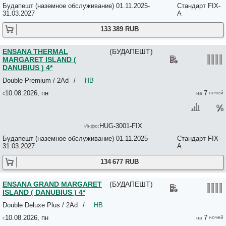
Paradise Apartment 3*+
Будапешт (наземное обслуживание) 01.11.2025-
Стандарт FIX-
31.03.2027
A
PARISI UDVAR HOTEL BUDAPEST 5*
Parisien Apartment 3*
133 389 RUB
Park Inn by Radisson Budapest 4*
Park Plaza Budapest 4*
Park Residence Budapest 3*
ENSANA THERMAL
(БУДАПЕШТ)
Park&Art Mini Boutique Hotel 3*
MARGARET ISLAND (
Parliament Apartment Downtown 4*
DANUBIUS ) 4*
Parliament Penthouse Boutique B&B 4*
Double Premium / 2Ad
/
HB
Passage Apartotel 4*
Passzio Panzio 3*
10.08.2026, пн
7
Paulay Downtown Apartments 4*
Pelicanstay In Buda Historical District 3*+
Pension Buro 3*
Penthouse Privates Hostel 2*
HUG-3001-FIX
Peppers Apartment 3*
Будапешт (наземное обслуживание) 01.11.2025-
Стандарт FIX-
Peregrinus Hotel 3*
31.03.2027
A
Pest-Buda Hotel 4*
Pesto private rooms 3*
134 677 RUB
Pestujhely Panzio Etterem 3*
Pet Apartments 3*
ENSANA GRAND MARGARET
(БУДАПЕШТ)
Petnehazy Aparthotel 3*
ISLAND ( DANUBIUS ) 4*
Peto Apartment Hotel 2*
Piano Castle Hill Apartments 3*
Double Deluxe Plus / 2Ad
/
HB
Piano Central Apartments 3*
10.08.2026, пн
7
Piano Pop Apartments 3*