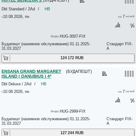
HOTEL BENCZUR 3*
(БУДАПЕШТ)
MAVERICK CITY LODGE - HOSTEL 2*
Maverick Downtown 2*
Dbl Standard / 2Ad
/
HB
Mediterran 4*
10.08.2026, пн
7
Medos Hotel 3*
Meininger Budapest Great Market Hall 3*
Menthol 3*
Mera Hotel 4*
HUG-3007-FIX
MERCURE BUDAPEST CASTLE HILL (ex. MERCURE BUDA) 4*
MERCURE BUDAPEST CITY CENTER 4*
Будапешт (наземное обслуживание) 01.11.2025-
Стандарт FIX-
MERCURE BUDAPEST KORONA 4*
31.03.2027
A
METRO 3*
124 172 RUB
Metropolis Budapest 3*
Michael Apartment 3*
Micofogado 3*
ENSANA GRAND MARGARET
(БУДАПЕШТ)
Milford Suites Budapest 4*
ISLAND ( DANUBIUS ) 4*
Milky Way 2*
Dbl Deluxe / 2Ad
/
HB
Miller Hostel 2*
Minol 3*
10.08.2026, пн
7
MIRAGE MEDIC HOTEL 4*
Miro Rooms 3*
Mohacsi Guesthouse 2*
Molnar 3*
HUG-2999-FIX
Monastery Boutique Hotel 4*
Будапешт (наземное обслуживание) 01.11.2025-
Стандарт FIX-
Monte Christo 3*
31.03.2027
A
Motel California 3*
Moxy Budapest Downtown No*
127 244 RUB