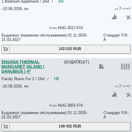
Residence Baron 4*
1 Bedroom Apartment / 2Ad
/
BB
Residence Parliament 3*
10.08.2026, пн
7
RILA BUDAPEST 2*
Ringavenue Apartments 3*
Rita Panzio 2*
Rodamon Budapest Hostel 2*
HUG-3017-FIX
Roland Apartments 3*
Будапешт (наземное обслуживание) 01.11.2025-
Стандарт FIX-
Romai Hotel 3*
31.03.2027
A
Romantik 3*
Rooftop City Residence No*
142 010 RUB
ROOMBACH HOTEL BUDAOEST CENTER 3*
Roxane Panzio 3*
Royal Hostel Nimrod 3*
ENSANA THERMAL
(БУДАПЕШТ)
ROYAL PARK BOUTIQUE HOTEL 4*
MARGARET ISLAND (
Rozsa Street Guesthouse 3*
DANUBIUS ) 4*
Rubin Wellness & Conference Hotel 4*
Family Room For 2 / 2Ad
/
HB
Rumor Apartments No*
Sarokhaz Panzio 3*
10.08.2026, пн
7
SAS Club Hotel 3*
Savory Apartments 3*
Senator Apartments 3*
HUG-3001-FIX
Seni Studium 3*
Serenity Boutique Budapest 4*
Будапешт (наземное обслуживание) 01.11.2025-
Стандарт FIX-
Sesame Apartments 3*+
31.03.2027
A
Shallot Apartments 3*+
Shantee House 3*
148 452 RUB
SILVER BUDAPEST CITY CENTER 3*