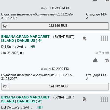
Tichy Panzio & Cafe Rocco 3*
Timon 3*
HUG-3001-FIX
TO-MA Apartments 2*
Town Hall Apartments 4*
Будапешт (наземное обслуживание) 01.11.2025-
Стандарт FIX-
Treestyle Hostel 2*
31.03.2027
A
Trendy Deluxe Apartments 4*
172 930 RUB
Tribe Budapest Airport 4*
Tribe Budapest Stadium 4*
TRIPLE M 3*
ENSANA GRAND MARGARET
(БУДАПЕШТ)
United Colors Of Budapest Apartments 4*
ISLAND ( DANUBIUS ) 4*
Unity Hostel @ Udvar(rom) 2*
Dbl Suite / 2Ad
/
HB
UP HOTEL BUDAPEST 4*
Upbeat Downtown 3*
10.08.2026, пн
7
Urban Apartments Gozsdu 4*
Vaci Street Downtown Apartments 3*+
Vagabond Corvin 4*
Vagabond Downtown 4*
HUG-2999-FIX
Vagabond Downtown 4*
Будапешт (наземное обслуживание) 01.11.2025-
Стандарт FIX-
Vagabond Grand'Or 4*
31.03.2027
A
Vagabond SOHO 3*+
Venus Apartments - City Park 4*
174 812 RUB
Verdi Budapest Aquincum 4*
Veres Palne Central Apartments 3*
ENSANA GRAND MARGARET
(БУДАПЕШТ)
VERITAS 3*
ISLAND ( DANUBIUS ) 4*
Verno House Budapest; Vignette Collection 5*
Victor Apartment Hotel 3*
Dbl Deluxe(9) / 2Ad
/
HBT