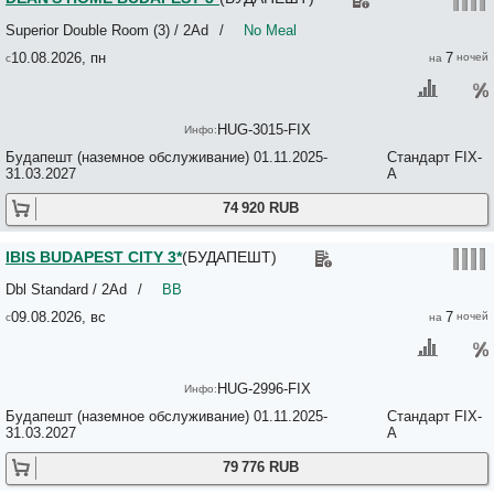
Budapest Passage 3*
Budapest Rooms - Bed & Breakfast 3*
Superior Double Room (3) / 2Ad
/
No Meal
Budapest Royal Suites 4*
10.08.2026, пн
7
Budapest Royal Suites II 3*
Budapest Three Cats Hostel 2*
Budapest Ville Bed and Breakfast 3*
BudapestApartments.HOLIDAY 3*
HUG-3015-FIX
Budapestay Apartments 3*+
Будапешт (наземное обслуживание) 01.11.2025-
Стандарт FIX-
BudapestEasyFlat Oktogon Lux 3*
31.03.2027
A
Budavar Pension 3*
BUDDHA-BAR 5*
74 920 RUB
Buddhapest Roof Apartment 4*
Budget Hotel Victoria 3*
Burg 3*
IBIS BUDAPEST CITY 3*
(БУДАПЕШТ)
Butik Apartments by BQA 3*
Dbl Standard / 2Ad
/
BB
Butik Art Hotel 3*
Butik Life Guesthouse 3*+
09.08.2026, вс
7
Butterfly Home Danube 3*
Callas House 4*
CANADA HOTEL BUDAPEST 3*
Capital Guesthouse Budapest 3*
HUG-2996-FIX
Carat Boutique Hotel 4*
Будапешт (наземное обслуживание) 01.11.2025-
Стандарт FIX-
Carlton Hotel Buda Castle 4*
31.03.2027
A
Carmen 3*
Carmen Mini Guest House 3*
79 776 RUB
Carolina Apartman 4*