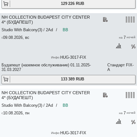
129 226 RUB
Onefam Budapest 2*
OnRiver Hotels - MS Cezanne 4*
Onyx Luxury Budapest 4*
NH COLLECTION BUDAPEST CITY CENTER
Opera Garden Hotel & Apartments 4*
4* (БУДАПЕШТ)
Opera Guesthouse & Apartments 2*
Studio With Balcony(3) / 2Ad
/
BB
Opera Hostel Budapest 4*
OPERA LOFT APARTMENTS 3*
09.08.2026, вс
7
OPERA RESIDENCE APARTMENT 3*
Operetta 3*
Orient Deluxe Apartments 3*
Oriental 3*
HUG-3017-FIX
Osiris Budapest Apartments 5*
Будапешт (наземное обслуживание) 01.11.2025-
Стандарт FIX-
Oswaldo Hotel Budapest 2*
31.03.2027
A
Otp Hotel Budapest 3*
Otto Studios 3*+
133 389 RUB
Painter Apartment 3*
Palace Apartments 5*
NH COLLECTION BUDAPEST CITY CENTER
Palast der Kunste 3*
4* (БУДАПЕШТ)
Palazzo del Re 3*
Palota Panzio 3*
Studio With Balcony(3) / 2Ad
/
BB
Pal's Hostel and Apartments 2*+
10.08.2026, пн
7
Panda 4*
Pannonia Emke 3*
Panzio 3*
PAPILLON 3*
HUG-3017-FIX
Paprika Apartman 3*