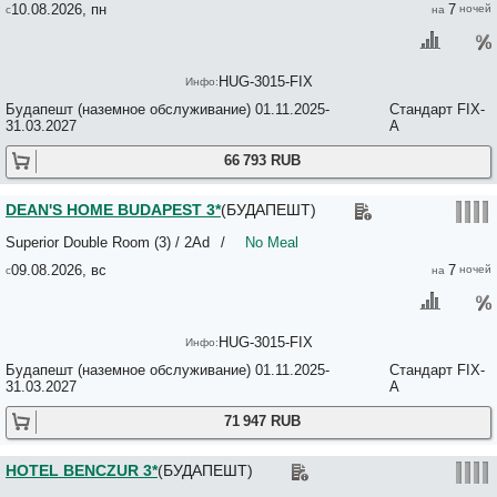
10.08.2026, пн
7
Belvedere 4*
Benczur 3*
BERLIN 3*
Best Apartments 3*
HUG-3015-FIX
Big Fish Hostel 3*
Будапешт (наземное обслуживание) 01.11.2025-
Стандарт FIX-
Black Sheep Budapest Hostel 2*
31.03.2027
A
Bliss Residence & Spa 4*
BME Professzor Vendeghaz 2*
66 793 RUB
BO18 HOTEL 3*
BO33 FAMILY & SUITES 4*
Bobbio Hotel 3*
DEAN'S HOME BUDAPEST 3*
(БУДАПЕШТ)
BOHEM ART HOTEL 4*
Superior Double Room (3) / 2Ad
/
No Meal
Botel Hotel Lisa 3*
Boulevard City Guesthouse Budapest 3*
09.08.2026, вс
7
Boutique Hotel & Event Center 3*
BOUTIQUE HOTEL BUDAPEST 4*
Boutique Hotel Victoria Budapest 4*
Boutique Residence Budapest 3*+
HUG-3015-FIX
Bphome Apartments 3*
Будапешт (наземное обслуживание) 01.11.2025-
Стандарт FIX-
Bpm Downtown Studio and Luxury Apartments 3*
31.03.2027
A
BpR City Center Design Apartments 3*
Bridgetown Hostel 2*
71 947 RUB
Broadway City Panzio 2*
Broadway Hostel & Apartments 2*
HOTEL BENCZUR 3*
(БУДАПЕШТ)
Brody House 5*
BUDA CASTLE FASHION HOTEL/BUDAPEST 4*