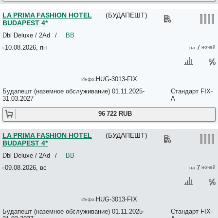
Hotel Emerald & Suites 4*
LA PRIMA FASHION HOTEL
(БУДАПЕШТ)
Hotel Foldana 4*
BUDAPEST 4*
Hotel Fortuna Budapest 3*
Hotel Gin Budapest 3*
Dbl Deluxe / 2Ad
/
BB
Hotel Gloria 3*
10.08.2026, пн
7
Hotel Golan by Silvercrowngroup 4*
Hotel Griff 3*
Hotel Happy 3*
Hotel Karin 2*
HUG-3013-FIX
Hotel Krisztina 3*
Hotel Luna Budapest 3*
Будапешт (наземное обслуживание) 01.11.2025-
Стандарт FIX-
31.03.2027
A
Hotel Memories Budapest 3*
Hotel Memories Old Town 4*
96 722 RUB
Hotel Mika Downtown 2*
Hotel Moments Budapest 4*
HOTEL MUSEUM BUDAPEST 4*
LA PRIMA FASHION HOTEL
(БУДАПЕШТ)
Hotel Nemzeti Budapest - MGallery 4*
BUDAPEST 4*
Hotel Oktogon 3*+
Dbl Deluxe / 2Ad
/
BB
Hotel Orion Varkert 3*
Hotel Ottofiori 2*
09.08.2026, вс
7
Hotel Ottofiori 2*
Hotel Palota City 3*
Hotel Pontis 3*
Hotel President Budapest Affiliated by Melia 4*
HUG-3013-FIX
Hotel Retro 3*
Будапешт (наземное обслуживание) 01.11.2025-
Стандарт FIX-
Hotel Rosinante Country Inn 3*