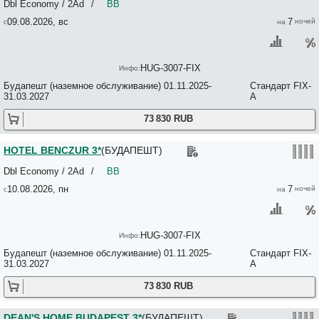
Dbl Economy / 2Ad
/
BB
Buda Center 2*
Buda Hill Residences 4*
09.08.2026, вс
7
Buda Rose No*
BudaBaB No*
Budafoki Sporthotel No*
HUG-3007-FIX
Budai Hotel 3*
Budai Sport Hotel 3*
Будапешт (наземное обслуживание) 01.11.2025-
Стандарт FIX-
Budapest Bed And Breakfast 3*
31.03.2027
A
Budapest Best Apartments 3*
Budapest Budget Hostel 2*
73 830 RUB
Budapest Center Residence 3*
Budapest Central Apartments - Fovam 3*
HOTEL BENCZUR 3*
(БУДАПЕШТ)
Budapest Centrum Hostel 2*
Budapest City Central 3*
Dbl Economy / 2Ad
/
BB
Budapest City Centre Apartments 2*
10.08.2026, пн
7
Budapest Easy Flat - Teresa Lux Apartment 4*
Budapest Easy Flats - Jokai Apartments 3*
Budapest Griffin Guest House 3*
Budapest GuestRooms 3*
HUG-3007-FIX
Budapest Holiday Colours 3*
Budapest Holidays Apartments 3*
Будапешт (наземное обслуживание) 01.11.2025-
Стандарт FIX-
Budapest Holidays Fashion 3*
31.03.2027
A
Budapest Holidays Harmony 4*
73 830 RUB
BUDAPEST MARRIOTT HOTEL 4*
Budapest Museum Central 4*
Budapest Panorama Central 3*
DEAN'S HOME BUDAPEST 3*
(БУДАПЕШТ)