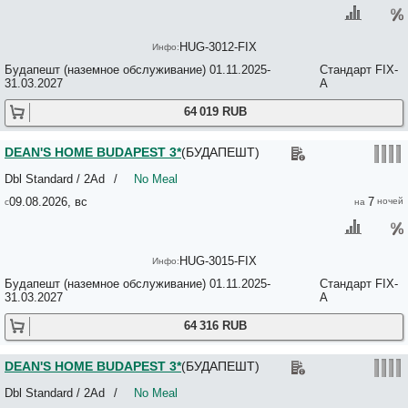
ATRIUM FASHION HOTEL 4*
ATTILA HOTEL 3*
Aurea Ana Palace Hotel 5*
HUG-3012-FIX
AVANTGARDE APARTMENT 4*
Aventura Boutique Hostel 2*
Будапешт (наземное обслуживание) 01.11.2025-
Стандарт FIX-
Avenue Hostel 2*
31.03.2027
A
B&B HOTEL Budapest City 3*
64 019 RUB
B&B Vaci Utca Budapest 3*
B3 Hostel Budapest 2*
Bai Panzio 3*
DEAN'S HOME BUDAPEST 3*
(БУДАПЕШТ)
Balcony Apartment Budapest 3*
Baltazar Budapest 4*
Dbl Standard / 2Ad
/
No Meal
BARA 3*
09.08.2026, вс
7
BARA JUNIOR 3*
Barcelo Budapest 4*
Baroque Hostel 2*
Baross City Apartments 3*
HUG-3015-FIX
BAROSS CITY HOTEL 3*
Baross Hotel by Mellow Mood Hotels 3*
Будапешт (наземное обслуживание) 01.11.2025-
Стандарт FIX-
31.03.2027
A
Basilica Residence No*
Basiliq Hotel 4*
64 316 RUB
Be A Budapester 3*+
Beatrix 3*
Bed-Breakfast Hotel Budapest 3*
DEAN'S HOME BUDAPEST 3*
(БУДАПЕШТ)
Bell Hostel and Guesthouse 2*
Belle Fleur Panzio 2*
Dbl Standard / 2Ad
/
No Meal
Bellevue Budapest B&B 3*