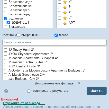
2*
Балатоналмади
Балатонкенеше
3*
Балатонсарсо
4*
Балатонфюред
5*
Будапешт
БУДАПЕШТ
APT
Бюкфюрде
Веленце
гостиница
выбранные
любая
Дебрецен
Дьер
Залакарош
Кахидакуштань
12 Revay Hotel 3*
Кескхей
4YOU Citycenter Apartments 2*
Мишкольц
7Seasons Apartments Budapest 4*
Мишкольц-Тапольцы
7Seasons Central Suites 3*
Сегет
7x24 Central Hostel 3*
Тапольца
A Golden Star Modern Luxury Apartments Budapest 5*
Тихань
A' Margit Guesthouse 2*+
Токай
a&o Budapest City 2*
Хайдусобосло
ABC Guesthouse - Budapest 2*
Дополнительные фильтры
Харкань
Abel Pension Budapest 3*
Хевиз
Искать
группировать результаты
Идентификатор поиска
Absolut City Hostel 2*
Центральная Венгрия
ACHAT PREMIUM HOTEL 4*
Шарвар
Внимание!
Activity Hostel 2*
Шиофок
-
Страховка от невыезда...
ACTOR 4*
Эгер
- Любое изменение в заявке не по вине нашей компании влечет за
Adagio Hostel 1.0 Oktogon 2*