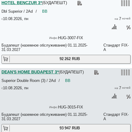
Highlight Ernesto 3*
HOTEL BENCZUR 3*
(БУДАПЕШТ)
HILD-1 Apartments 3*
HILD-2 Apartments Budapest 3*
Dbl Superior / 2Ad
/
BB
Hillside Premium Apartments 3*
10.08.2026, пн
7
HILTON BUDAPEST HOTEL 4*
Hilton Garden Inn Budapest City Centre 4*
Hipster Hostel 2*
Ho-Bi Oktogon Room & Apartment 3*
HUG-3007-FIX
Hock Residence By Vagabond 3*
Будапешт (наземное обслуживание) 01.11.2025-
Стандарт FIX-
Holiday Beach Budapest Wellness & Conference Hotel 4*
31.03.2027
A
Home Plus Hostel 3*
Homoky Hotels Bestline Hotel 3*
92 262 RUB
Hostel Budapest Center 2*
Hostel de Luxe 4*
Hostel New Colosseum No*
DEAN'S HOME BUDAPEST 3*
(БУДАПЕШТ)
Hotel Allora 4*
Superior Double Room (3) / 2Ad
/
BB
Hotel Anna Budapest 4*
Hotel Bara 2*
10.08.2026, пн
7
HOTEL BENCZUR 3*
Hotel Bristol Budapest 4*
Hotel Budapest 4*
Hotel California 4*
HUG-3015-FIX
HOTEL CENTRAL BASILICA 3*+
Будапешт (наземное обслуживание) 01.11.2025-
Стандарт FIX-
Hotel Clark 5*
31.03.2027
A
Hotel Collect 4*
Hotel Csaszar 3*
93 947 RUB
HOTEL EBEN 3*