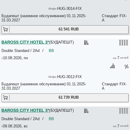
Andrassy Apartment Downtown 4*
Andrassy Budapest Apartment 3*
HUG-3014-FIX
Andrassy Thai Hotel 3*
Будапешт (наземное обслуживание) 01.11.2025-
Стандарт FIX-
Andrassy ut Apartments 2*
31.03.2027
A
Animation City Hostel 2*
Apartment am Nationalmuseum 3*
61 541 RUB
Apartment Buda Budapest 3*
Apartment Budapest Peace 3*
BAROSS CITY HOTEL 3*
(БУДАПЕШТ)
Apartment Green Tea Budapest Center 4*
Apartment Parliament 1 - Rigoletto 3*
Double Standard / 2Ad
/
BB
Apartment Parliament 2 - Carmen 2*
Apartment Parliament 3 - Turandot 2*
10.08.2026, пн
7
Aquamarina 4*
Aquarius 4*
AQUAWORLD RESORT BUDAPEST 4*
Arbi Apartman Hotel 2*
HUG-3012-FIX
ARCADIA HOTEL BUDAPEST 4*
Будапешт (наземное обслуживание) 01.11.2025-
Стандарт FIX-
Arcadia Oktogon Flat 3*
31.03.2027
A
Arcadia Westend Flat 3*
ARIA HOTEL BUDAPEST 5*
61 739 RUB
Arpad Bridge Apartments Budapest 3*+
Art And Architecture No*
BAROSS CITY HOTEL 3*
(БУДАПЕШТ)
Art Guesthouse 2*
Art Hostel Gallery 2*
Double Standard / 2Ad
/
BB
Astorialux Apartments Budapest 3*
09.08.2026, вс
7
ATLANTIC HOTEL 3*