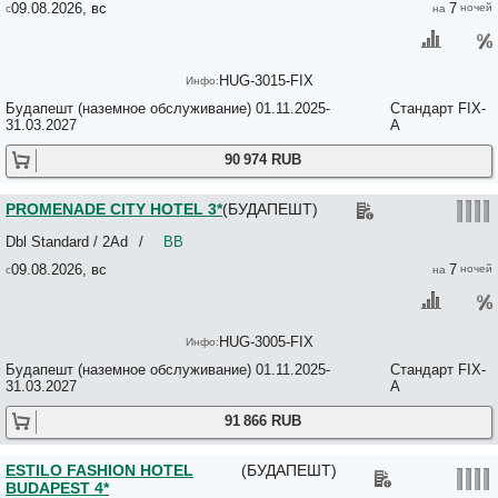
09.08.2026, вс
7
FORTUNA BOAT HOTEL 3*
Fortuna Panzio 3*
Four Points by Sheraton Budapest Danube 4*
FOUR SEASONS HOTEL GRESHAM PALACE BUDAPEST 5*
HUG-3015-FIX
Fullhouse Ernesto 3*
FunkNBunk Hostel 2*
Будапешт (наземное обслуживание) 01.11.2025-
Стандарт FIX-
31.03.2027
A
Gaia Astoria 2*
Garay Terrace Residence 3*
90 974 RUB
Garden House 2*
Gardonyi Guesthouse 2*
Garibaldi 5 Apartments & Rooms 3*
PROMENADE CITY HOTEL 3*
(БУДАПЕШТ)
Gartner Hotel 3*
Gastland M0 Hotel & Restaurant & Conference Center 3*
Dbl Standard / 2Ad
/
BB
Gerand Touring 2*
09.08.2026, вс
7
Gerloczy Boutique Hotel 4*
GNG Home Hostel 2*
Goat Hostel No*
Gold Hotel Apartments 3*
HUG-3005-FIX
Gold Hotel Budapest 4*
Будапешт (наземное обслуживание) 01.11.2025-
Стандарт FIX-
Gold Pest 3*
31.03.2027
A
Golden Stars DELUXE Budapest Apartment 4*
Golden Stars DREAM Budapest Apartment 4*
91 866 RUB
Golden Stars ROYAL Apartment Budapest 3*
Good Luck No*
Gorgeous Ernesto 3*
ESTILO FASHION HOTEL
(БУДАПЕШТ)
Gozsdu Court 3*
BUDAPEST 4*