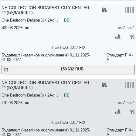
Silver Rooms by Staymood Holidays 3*+
NH COLLECTION BUDAPEST CITY CENTER
Sinagoga 3*
4* (БУДАПЕШТ)
SISSI HOTEL 3*
SIX INN 3*
One Bedroom Deluxe(3) / 2Ad
/
BB
Smart Carrara Apartments 3*
09.08.2026, вс
7
Smart Hotel Budapest 4*
Smart Luxury Hostel 2*
SOFITEL BUDAPEST CHAIN BRIDGE 5*
SOHO BOUTIQUE HOTEL 4*
HUG-3017-FIX
Sophia Palace Hotel 4*
Будапешт (наземное обслуживание) 01.11.2025-
Стандарт FIX-
Souper Apartments Downtown 3*
31.03.2027
A
Sous44 3*
Sparkling Ernesto 3*
150 632 RUB
Splendid Residence 3*
St King by Hi5 Apartments 3*
ST. GEORGE RESIDENCE 5*
NH COLLECTION BUDAPEST CITY CENTER
STAR CITY HOTEL 3*
4* (БУДАПЕШТ)
STAR CITY HOTEL/HOTEL LJUBLJANA PARK 3*
One Bedroom Deluxe(3) / 2Ad
/
BB
STAR CITY/IBIS WIEN MARIAHILF 3*
Stars And Lights Budapest Parliament 3*
10.08.2026, пн
7
Steindl I 3*
Stellar Residence 3*+
Stories Hotel Budapest 4*
HUG-3017-FIX
Strand 3*
Studio 4u Apartment 3*
Будапешт (наземное обслуживание) 01.11.2025-
Стандарт FIX-
Suites 13 Budapest 4*
31.03.2027
A