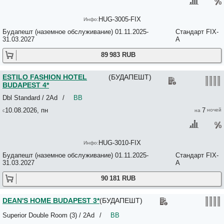
ESTILO FASHION HOTEL BUDAPEST/MERCURE HOTEL RAPHAEL 
Europa Centerpoint Guesthouse 3*
HUG-3005-FIX
Europa Hotels & Congress Center 3*+
Будапешт (наземное обслуживание) 01.11.2025-
Стандарт FIX-
Europest Luxury Suites 3*
31.03.2027
A
Eurostars Ambassador 4*
Eurostars Danube Budapest 4*
89 983 RUB
Eurostars Palazzo Zichy 4*
Eva Panzio 2*
Evergreen Guest House 3*
ESTILO FASHION HOTEL
(БУДАПЕШТ)
Exe Budapest Center 4*
BUDAPEST 4*
EXPO CONGRESS HOTEL BUDAPEST 4*
Dbl Standard / 2Ad
/
BB
Extra Apartments 2*
Fancy Ernesto 3*
10.08.2026, пн
7
Fanni Budapest Guesthouse 3*
Far Home Budapest 3*
Fashion City Hotel 3*
HUG-3010-FIX
Feher Pava 2*
Ferenciek tere Apartment 3*
Будапешт (наземное обслуживание) 01.11.2025-
Стандарт FIX-
Ferihegy 3*
31.03.2027
A
FIFTEEN Boutique Hostel Budapest 2*
90 181 RUB
Fig Tree House Budapest 3*+
Firstapartments Inn City Center 3*
Flatiron Budapest Apartments 3*
DEAN'S HOME BUDAPEST 3*
(БУДАПЕШТ)
Florian Hostel 2*
Florin Apart Hotel 3*
Superior Double Room (3) / 2Ad
/
BB
Flow Spaces 2*