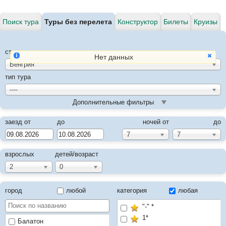
Поиск тура
Туры без перелета
Конструктор
Билеты
Круизы
страна
Нет данных
Венгрия
тип тура
----
Дополнительные фильтры
заезд от
до
ночей от
до
7
7
взрослых
детей/возраст
2
0
город
любой
категория
любая
"-" *
1*
Балатон