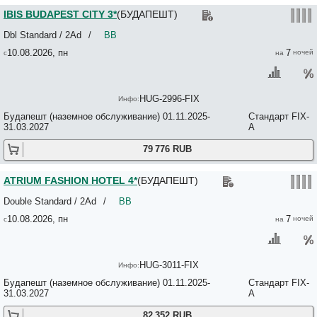
Casa de la Musica Hostel 2*
IBIS BUDAPEST CITY 3*
(БУДАПЕШТ)
Casa Latina 3*
Casa Nora 2*
Dbl Standard / 2Ad
/
BB
Casa Nora 2*
CASATI BUDAPEST 3*
10.08.2026, пн
7
CASTEL GARDEN 4*
Castle Apartments Budapest 4*
Central Apartments Budapest 3*+
HUG-2996-FIX
Central Avenue Apartments 3*
Central Backpack King 2*
Будапешт (наземное обслуживание) 01.11.2025-
Стандарт FIX-
Central Holiday Apartments 4*
31.03.2027
A
Central Holiday Apartments 4*
CENTRAL HOTEL 21 3*
79 776 RUB
Central Market Apartments 3*
Central Parker Apartments 3*
ATRIUM FASHION HOTEL 4*
(БУДАПЕШТ)
CENTROOMS HOUSE 3*
CEU Conference and Residence Center 3*
Double Standard / 2Ad
/
BB
Charles 3*
10.08.2026, пн
7
Chesscom Hotel 3*
Chez Zeiza No*
Chili Apartments 3*
Chloe Hotel Budapest 4*
HUG-3011-FIX
Christina Residence Budapest 3*+
City Apartments Budapest 3*
Будапешт (наземное обслуживание) 01.11.2025-
Стандарт FIX-
City Budget Hotel 2*
31.03.2027
A
City Center Apartments 3*
82 352 RUB
City Center Guesthouse Budapest 3*