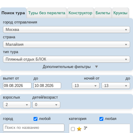
Поиск тура
Туры без перелета
Конструктор
Билеты
Круизы
город отправления
Москва
страна
Малайзия
тип тура
Пляжный отдых БЛОК
Дополнительные фильтры
вылет от
до
ночей от
до
13
13
взрослых
детей/возраст
2
0
город
любой
категория
любая
3*