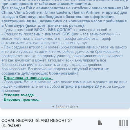
BERJAYA LANGKAWI RESORT 5*
при авиперелете китайскими авиакомпаниями:
BERJAYA TIMES SQUARE 5*
Для граждан РФ с авиаперелетом на китайских авиакомпаниях (Air
BRISDALE INTERNATIONAL 4*
China, China Southern, China Eastern,
Hainan Airlines
и других) для
BUNGA RAYA ISLAND RESORT 5*
въезда в Сингапур, необходимо обязательное оформление
CAMAR RESORT LANGKAWI 4*
электронной визы, независимо от количества часов пребывания
CAPRI BY FRASER BUKIT BINTANG 4*
в Сингапуре
(
даже для транзитных рейсов
)
.
- Туры с пометкой
БЛОК - БЕЗ ДОПЛАТ
к стоимости на сайте.
CASA DEL MAR ( Boutique Hotel) 4*
- Стоимость программ с пометкой
GDS
(или «все авиакомпании») -
CITIZENM HOTEL 4*
может меняться в зависимости от тарифа авиабилета. Тариф
CONCORDE HOTEL KL 4*
автоматически актуализируется в корзине услуг.
CORAL REDANG ISLAND RESORT 3*
- При создании второго (и более) бронирования авиабилетов на одного
CORMAR SUITES 5*
и того же туриста на одни и те же рейсы, даже если бронирование
COSMO HOTEL 4*
повторяется только по одному участку, авиакомпания воспринимает
CROWN PLAZA 5*
его как дубликат и может автоматически аннулировать все
DASH RESORT LANGKAWI 4*
бронирования и/или выставить агенту штраф за двойное
бронирование. Во избежание подобных ситуаций
просим не
DAYANG BAY RESORT 4*
создавать дублирующих бронирований!
Delete_ ADYA HOTEL LANGKAWI 4*
-
Страховка от невыезда...
Delete_ HOTEL ROYAL SIGNATURE 5*
- Обращаем Ваше внимание, что любое изменение в заявке не по вине
DORSETT KL 5*
нашей компании влечет за собой
штраф в размере 20 у.е
. за каждое
ELEMENT BY WESTIN 4*
изменение
ELEMENT BY WESTIN Stopover 4*+
-
Условия въезда...
EQ HOTEL KUALA LUMPUR 5*
-
Визовые правила...
FACE STYLE 5*
Пояснение
FOUR POINTS BY SHERATON CHINATOWN 4*
FOUR POINTS BY SHERATON KLCC 4*
FOUR SEASONS 5*
CORAL REDANG ISLAND RESORT 3*
FOUR SEASONS RESORT LANGKAWI 5*
(о.Реданг)
GAYA ISLAND RESORT 5*