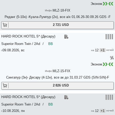
Эконом
THE MAGELLAN SUTERA RESORT 5*
THE MAJESTIC KUALA LUMPUR 5*
MLZ-18-FIX
THE PACIFIC SUTERA HOTEL 5*
Реданг (5-10н) -Куала-Лумпур (2н), все а/к 01.06.26-30.09.26 GDS -F
THE RITZ CARLTON 5*
THE RIYAZ LAVANYA LANGKAWI 5*
2 721 USD
THE RUMA HOTEL & RESIDENCES 5*
THE ST. REGIS LANGKAWI 5*
THE TAARAS 5*
HARD ROCK HOTEL 5* (Десару)
THE WESTIN DESARU COAST RESORT 5*
Superior Room Twin / 2Ad
THE WESTIN KUALA LUMPUR 5*
/
BB
THE WESTIN LANGKAWI RESORT & SPA 5*
09.08.2026, вс
12
+1
TOUR THREE COUNTRIES. THREE STORIES Тур
TRADERS HOTEL 5*
TRAVELODGE CHINATOWN 3*
Эконом
TRIGO HOTEL KUALA LUMPUR 3*
TUNE HOTEL 3*
MLZ-15-FIX
TUNE HOTEL KLIA AEROPOLIS 3*
Сингапур (3н)- Десару (4-12н), все ак до 31.03.27 GDS (SIN-SIN)-F
VERDANT HILL 4*
VILLA SAMADHI 5*
2 826 USD
W HOTEL KUALA LUMPUR 5*
WINGS BY CROSKE RESORT LANGKAWI 4*
WYNDHAM SUITES KLCC 5*
HARD ROCK HOTEL 5* (Десару)
Пакет 4+/5*
Superior Room Twin / 2Ad
/
BB
Пакет 5*
Пакет Премиум (VIP) 5*
10.08.2026, пн
12
+1
Пакет Стандарт 4*