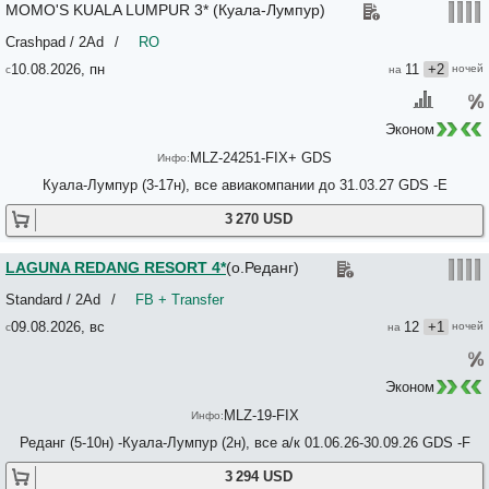
MOMO'S KUALA LUMPUR 3* (Куала-Лумпур)
Crashpad / 2Ad
/
RO
10.08.2026, пн
11
+2
Эконом
MLZ-24251-FIX+ GDS
Куала-Лумпур (3-17н), все авиакомпании до 31.03.27 GDS -E
3 270 USD
LAGUNA REDANG RESORT 4*
(о.Реданг)
Standard / 2Ad
/
FB + Transfer
09.08.2026, вс
12
+1
Эконом
MLZ-19-FIX
Реданг (5-10н) -Куала-Лумпур (2н), все а/к 01.06.26-30.09.26 GDS -F
3 294 USD