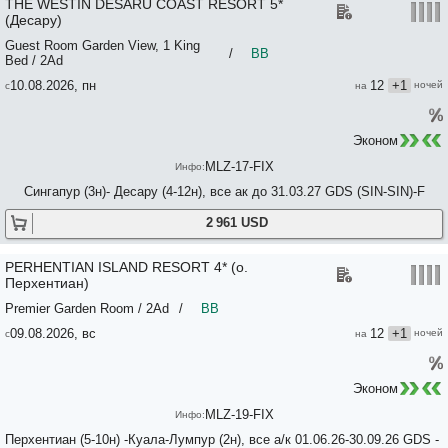
THE WESTIN DESARU COAST RESORT 5*
(Десару)
Guest Room Garden View, 1 King
/
BB
Bed / 2Ad
10.08.2026, пн
12
+1
Эконом
MLZ-17-FIX
Сингапур (3н)- Десару (4-12н), все ак до 31.03.27 GDS (SIN-SIN)-F
2 961 USD
PERHENTIAN ISLAND RESORT 4* (о.
Перхентиан)
Premier Garden Room / 2Ad
/
BB
09.08.2026, вс
12
+1
Эконом
MLZ-19-FIX
Перхентиан (5-10н) -Куала-Лумпур (2н), все а/к 01.06.26-30.09.26 GDS -