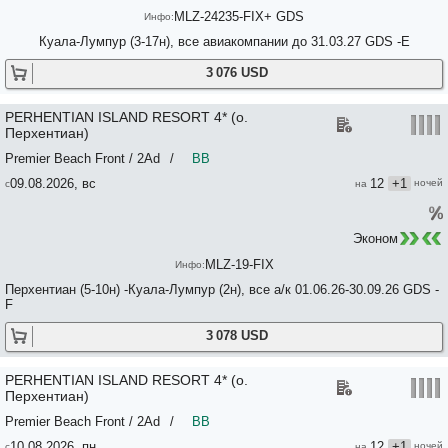
MLZ-24235-FIX+ GDS
Куала-Лумпур (3-17н), все авиакомпании до 31.03.27 GDS -E
3 076 USD
PERHENTIAN ISLAND RESORT 4* (о.
Перхентиан)
Premier Beach Front / 2Ad
/
BB
09.08.2026, вс
12
+1
Эконом
MLZ-19-FIX
Перхентиан (5-10н) -Куала-Лумпур (2н), все а/к 01.06.26-30.09.26 GDS -
F
3 078 USD
PERHENTIAN ISLAND RESORT 4* (о.
Перхентиан)
Premier Beach Front / 2Ad
/
BB
10.08.2026, пн
12
+1