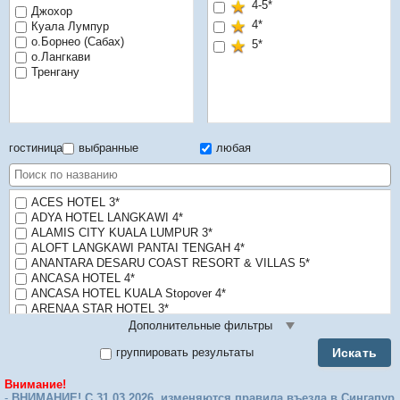
4-5*
Джохор
4*
Куала Лумпур
о.Борнео (Сабах)
5*
о.Лангкави
Тренгану
гостиница
выбранные
любая
ACES HOTEL 3*
ADYA HOTEL LANGKAWI 4*
ALAMIS CITY KUALA LUMPUR 3*
ALOFT LANGKAWI PANTAI TENGAH 4*
ANANTARA DESARU COAST RESORT & VILLAS 5*
ANCASA HOTEL 4*
ANCASA HOTEL KUALA Stopover 4*
ARENAA STAR HOTEL 3*
ASCOTT KUALA LUMPUR 5*
Дополнительные фильтры
ASCOTT SENTRAL KUALA LUMPUR 4*
Искать
группировать результаты
ASCOTT STAR KLCC 5*
BANYAN TREE KUALA LUMPUR 5*
Внимание!
BELLA VISTA WATERFRONT LANGKAWI 3*
-
ВНИМАНИЕ! С 31.03.2026 изменяются правила въезда в Сингапур