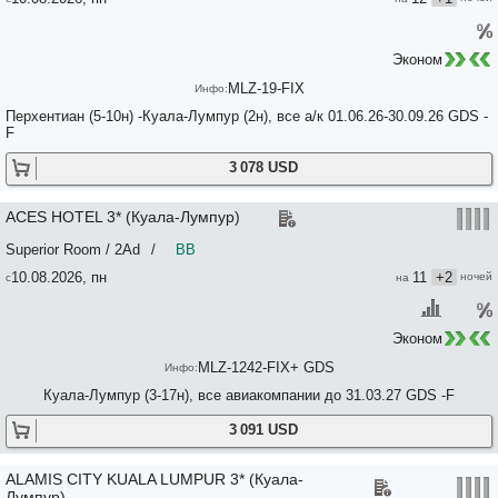
Эконом
MLZ-19-FIX
Перхентиан (5-10н) -Куала-Лумпур (2н), все а/к 01.06.26-30.09.26 GDS -
F
3 078 USD
ACES HOTEL 3* (Куала-Лумпур)
Superior Room / 2Ad
/
BB
10.08.2026, пн
11
+2
Эконом
MLZ-1242-FIX+ GDS
Куала-Лумпур (3-17н), все авиакомпании до 31.03.27 GDS -F
3 091 USD
ALAMIS CITY KUALA LUMPUR 3* (Куала-
Лумпур)