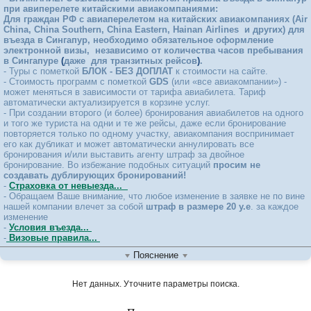
THE FRANGIPANI LANGKAWI RESORT & SPA 4*
при авиперелете китайскими авиакомпаниями:
THE RITZ CARLTON 5*
Для граждан РФ с авиаперелетом на китайских авиакомпаниях (Air
THE ST. REGIS LANGKAWI 5*
China, China Southern, China Eastern,
Hainan Airlines
и других) для
THE WESTIN LANGKAWI RESORT & SPA 5*
въезда в Сингапур, необходимо обязательное оформление
электронной визы, независимо от количества часов пребывания
в Сингапуре
(
даже для транзитных рейсов
)
.
- Туры с пометкой
БЛОК - БЕЗ ДОПЛАТ
к стоимости на сайте.
- Стоимость программ с пометкой
GDS
(или «все авиакомпании») -
может меняться в зависимости от тарифа авиабилета. Тариф
автоматически актуализируется в корзине услуг.
- При создании второго (и более) бронирования авиабилетов на одного
и того же туриста на одни и те же рейсы, даже если бронирование
повторяется только по одному участку, авиакомпания воспринимает
его как дубликат и может автоматически аннулировать все
бронирования и/или выставить агенту штраф за двойное
бронирование. Во избежание подобных ситуаций
просим не
создавать дублирующих бронирований!
-
Страховка от невыезда...
- Обращаем Ваше внимание, что любое изменение в заявке не по вине
нашей компании влечет за собой
штраф в размере 20 у.е
. за каждое
изменение
-
Условия въезда...
-
Визовые правила...
Пояснение
Нет данных. Уточните параметры поиска.