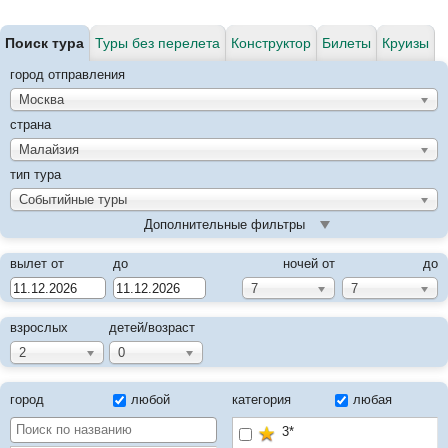
Поиск тура
Туры без перелета
Конструктор
Билеты
Круизы
город отправления
Москва
страна
Малайзия
тип тура
Событийные туры
Дополнительные фильтры
вылет от
до
ночей от
до
7
7
взрослых
детей/возраст
2
0
город
любой
категория
любая
3*