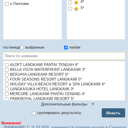
4*
о.Лангкави
5*
гостиница
выбранные
любая
ALOFT LANGKAWI PANTAI TENGAH 4*
BELLA VISTA WATERFRONT LANGKAWI 3*
BERJAYA LANGKAWI RESORT 5*
FOUR SEASONS RESORT LANGKAWI 5*
HOLIDAY VILLA BEACH RESORT & SPA LANGKAWI 4*
LANGKASUKA HOTEL LANGKAWI 3*
MERCURE LANGKAWI PANTAI CENANG 4*
PARKROYAL LANGKAWI RESORT 5*
PELANGI BEACH RESORT & SPA 5*
Дополнительные фильтры
REBAK ISLAND RESORT & MARINA 4*
Искать
группировать результаты
TANJUNG RHU RESORT 5*
THE DANNA 5*
Внимание!
THE DATAI LANGKAWI 5*
-
ВНИМАНИЕ! С 31.03.2026 изменяются правила въезда в Сингапур