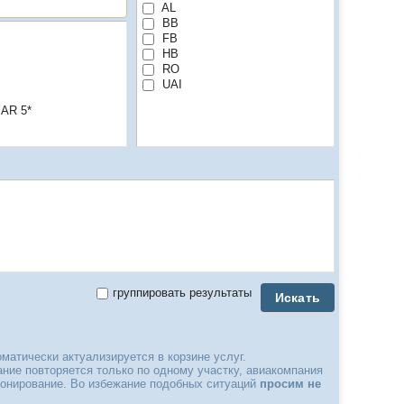
AL
BB
FB
HB
RO
UAI
AR 5*
группировать результаты
Искать
матически актуализируется в корзине услуг.
вание повторяется только по одному участку, авиакомпания
бронирование. Во избежание подобных ситуаций
просим не