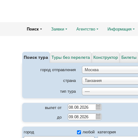
Поиск
Заявки
Агентство
Информация
Поиск тура
Туры без перелета
Конструктор
Билеты
город отправления
Москва
страна
Танзания
тип тура
----
вылет от
до
город
любой
категория