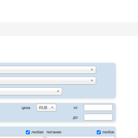
цена
RUB
от
до
любая
питание
любое