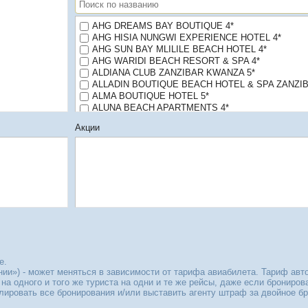
AHG DREAMS BAY BOUTIQUE 4*
AHG HISIA NUNGWI EXPERIENCE HOTEL 4*
AHG SUN BAY MLILILE BEACH HOTEL 4*
AHG WARIDI BEACH RESORT & SPA 4*
ALDIANA CLUB ZANZIBAR KWANZA 5*
ALLADIN BOUTIQUE BEACH HOTEL & SPA ZANZIB
ALMA BOUTIQUE HOTEL 5*
ALUNA BEACH APARTMENTS 4*
ALUNA PAJE 4*
Акции
AMAAN BEACH BUNGALOWS 3*
AMAAN NUNGWI BEACH RESORT (Bungalows) 3*
AMANI BOUTIQUE HOTEL 5*
AMANI VILLAS NATURE RETREAT 3*
ANTONIO BEACH HOTEL & SPA 4*
ANTONIO GARDEN STONE TOWN HOTEL 3*
AURORA BOUTIQUE HOTEL JAMBIANI 3*
AYA SOPHIA 5*
AZAO RESORT & SPA 4*
B 4 BEACH CLUB 3*
B4 BEACH CLUB 3*
B4 BOUTIQUE 3*
е.
ии») - может меняться в зависимости от тарифа авиабилета. Тариф авто
BALADIN ZANZIBAR BEACH HOTEL 3*
 на одного и того же туриста на одни и те же рейсы, даже если брониро
BAMBOO ZANZIBAR 4*
улировать все бронирования и/или выставить агенту штраф за двойное 
BARAKA BEACH BUNGALOWS 3*
BARAZA RESORT & SPA 5*