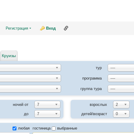
Ссылка на эту страницу
Регистрация
Вход
Круизы
тур
----
программа
----
группа тура
----
ночей от
7
взрослых
2
до
7
детей/возраст
0
любая
гостиница
выбранные