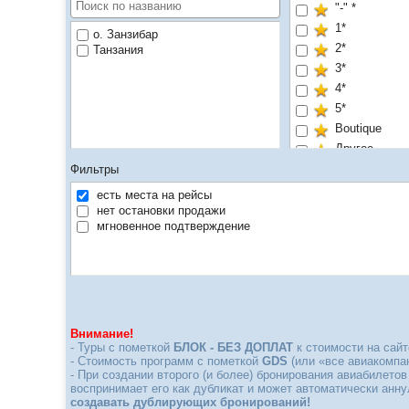
"-" *
1*
о. Занзибар
2*
Танзания
3*
4*
5*
Boutique
Другое
Фильтры
есть места на рейсы
нет остановки продажи
мгновенное подтверждение
Внимание!
- Туры с пометкой
БЛОК - БЕЗ ДОПЛАТ
к стоимости на сайт
- Стоимость программ с пометкой
GDS
(или «все авиакомпан
- При создании второго (и более) бронирования авиабилетов
воспринимает его как дубликат и может автоматически анн
создавать дублирующих бронирований!