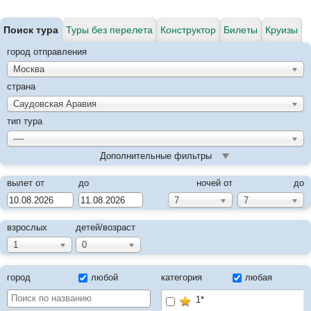
Поиск тура
Туры без перелета
Конструктор
Билеты
Круизы
город отправления
Москва
страна
Саудовская Аравия
тип тура
----
Дополнительные фильтры
вылет от
до
ночей от
до
7
7
взрослых
детей/возраст
1
0
город
любой
категория
любая
1*