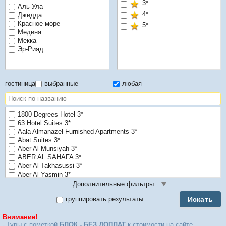
3*
Аль-Ула
4*
Джидда
Красное море
5*
Медина
Мекка
Эр-Рияд
гостиница
выбранные
любая
1800 Degrees Hotel 3*
63 Hotel Suites 3*
Aala Almanazel Furnished Apartments 3*
Abat Suites 3*
Aber Al Munsiyah 3*
ABER AL SAHAFA 3*
Aber Al Takhasussi 3*
Aber Al Yasmin 3*
Abraj Twiq 1 3*
Дополнительные фильтры
Abraj Twiq 2 3*
Искать
группировать результаты
Abraj Twiq 3 3*
Accor Hotel 4*
Внимание!
Admire Apart' Hotel 4*
- Туры с пометкой
БЛОК - БЕЗ ДОПЛАТ
к стоимости на сайте.