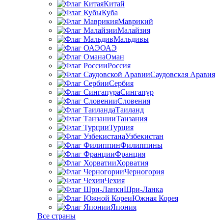
Китай
Куба
Маврикий
Малайзия
Мальдивы
ОАЭ
Оман
Россия
Саудовская Аравия
Сербия
Сингапур
Словения
Таиланд
Танзания
Турция
Узбекистан
Филиппины
Франция
Хорватия
Черногория
Чехия
Шри-Ланка
Южная Корея
Япония
Все страны