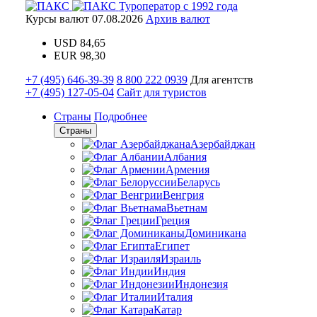
Туроператор с 1992 года
Курсы валют
07.08.2026
Архив валют
USD
84,65
EUR
98,30
+7 (495) 646-39-39
8 800 222 0939
Для агентств
+7 (495) 127-05-04
Сайт для туристов
Страны
Подробнее
Страны
Азербайджан
Албания
Армения
Беларусь
Венгрия
Вьетнам
Греция
Доминикана
Египет
Израиль
Индия
Индонезия
Италия
Катар