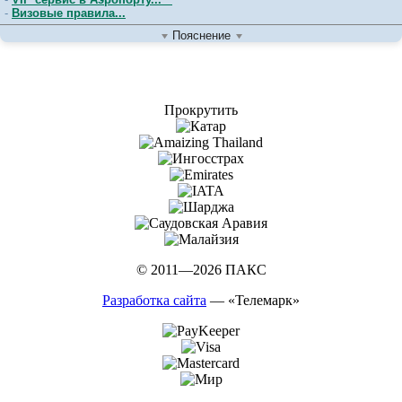
CANAL CENTRAL BUSINESS BAY 5*
-
Визовые правила...
CENTARA MIRAGE BEACH RESORT DUBAI 4*
Пояснение
CENTRO SHARJAH 4*
CIEL DUBAI MARINA 5*
CITY PREMIERE MARINA HOTEL APARTMENTS 4*
CITY SEASONS AL HAMRA HOTEL 4*
CITY TOWER HOTEL FUJAIRAH 4*
Прокрутить
CITYMAX HOTEL AL BARSHA (NEW) 3*
CITYMAX HOTEL AL BARSHA AT THE MALL 3*
CITYMAX HOTEL BUR DUBAI 3*
CITYMAX HOTEL BUSINESS BAY 4*
CITYMAX HOTEL SHARJAH 3*
CLUB PRIVE BY RIXOS SAADIYAT ISLAND 5*
CONCORDE DEIRA HOTEL (ex. GOLDEN TULIP DEIRA) 4*
CONRAD ABU DHABI ETIHAD TOWERS (ex. JUMEIRAH AT ETIHAD
COPTHORNE DOWNTOWN ABU DHABI (EX.MILLENNIUM CENTRAL
COPTHORNE HOTEL DUBAI 4*
© 2011—2026 ПАКС
COPTHORNE HOTEL SHARJAH 4*
COPTHORNE LAKEVIEW HOTEL, DUBAI INVESTMENT PARK 4*
Разработка сайта
— «Телемарк»
CORAL BEACH RESORT SHARJAH 4*
CORNICHE HOTEL SHARJAH 5*
COURTYARD BY MARRIOTT WORLD TRADE CENTER, ABU DHABI 
CROWN PLAZA ABU DHABI YAS ISLAND 4*
CROWNE PLAZA DUBAI DEIRA 5*
CROWNE PLAZA DUBAI JUMEIRAH 5*
CROWNE PLAZA DUBAI MARINA 5*