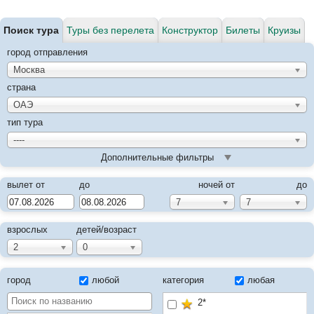
Поиск тура
Туры без перелета
Конструктор
Билеты
Круизы
город отправления
Москва
страна
ОАЭ
тип тура
----
Дополнительные фильтры
вылет от
до
ночей от
до
7
7
взрослых
детей/возраст
2
0
город
любой
категория
любая
2*