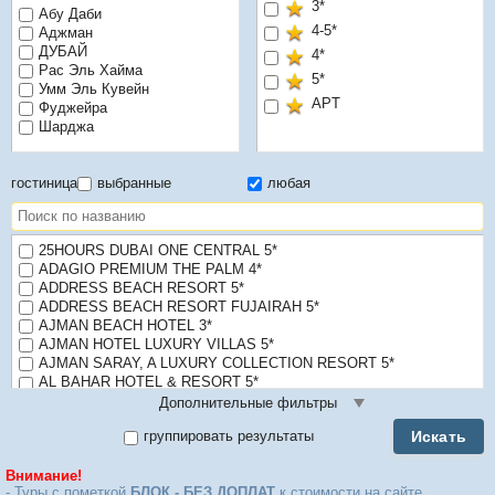
3*
Абу Даби
4-5*
Аджман
ДУБАЙ
4*
Рас Эль Хайма
5*
Умм Эль Кувейн
APT
Фуджейра
Шарджа
гостиница
выбранные
любая
25HOURS DUBAI ONE CENTRAL 5*
ADAGIO PREMIUM THE PALM 4*
ADDRESS BEACH RESORT 5*
ADDRESS BEACH RESORT FUJAIRAH 5*
AJMAN BEACH HOTEL 3*
AJMAN HOTEL LUXURY VILLAS 5*
AJMAN SARAY, A LUXURY COLLECTION RESORT 5*
AL BAHAR HOTEL & RESORT 5*
AL HABTOOR GRAND RESORT, AUTOGRAPH COLLECTION 5*
Дополнительные фильтры
AL HAMRA RESIDENCE & VILLAGE 4*
Искать
группировать результаты
AL HAMRA VILLAGE 4*
AL JADDAF ROTANA 5*
Внимание!
AL KHALIDIAH RESORT 3*
- Туры с пометкой
БЛОК - БЕЗ ДОПЛАТ
к стоимости на сайте.