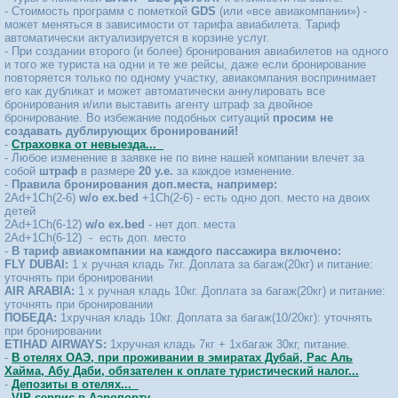
AL KHOORY EXECUTIVE HOTEL 3*
- Стоимость программ с пометкой
GDS
(или «все авиакомпании») -
AL RAHA BEACH HOTEL ABU DHABI 5*
может меняться в зависимости от тарифа авиабилета. Тариф
AL SEEF HOTEL 3*
автоматически актуализируется в корзине услуг.
AL ZORAH BEACH RESORT (ex. THE OBEROI) 5*
- При создании второго (и более) бронирования авиабилетов на одного
ALOFT AL MINA 4*
и того же туриста на одни и те же рейсы, даже если бронирование
ALOFT PALM JUMEIRAH 4*
повторяется только по одному участку, авиакомпания воспринимает
его как дубликат и может автоматически аннулировать все
AMWAJ ROTANA JUMEIRAH BEACH DUBAI 5*
бронирования и/или выставить агенту штраф за двойное
ANANTARA DOWNTOWN DUBAI HOTEL 5*
бронирование. Во избежание подобных ситуаций
просим не
ANANTARA DUBAI THE PALM RESORT & SPA 5*
создавать дублирующих бронирований!
ANANTARA MINA RAS AL KHAIMAH RESORT (ex. ANANTARA MINA 
-
Страховка от невыезда...
ANANTARA SANTORINI ABU DHABI RETREAT 5*
- Любое изменение в заявке не по вине нашей компании влечет за
ANDAZ DUBAI THE PALM, BY HYATT 5*
собой
штраф
в размере
20 у.е.
за каждое изменение.
ARABIAN PARK EDGE BY ROTANA 3*
-
Правила бронирования доп.места, например:
ATLANTIS THE PALM DUBAI 5*
2Ad+1Ch(2-6)
w/o ex.bed
+1Ch(2-6) - есть одно доп. место на двоих
детей
ATLANTIS THE ROYAL 5*
2Ad+1Ch(6-12)
w/o ex.bed
- нет доп. места
AVANI+ PALM VIEW DUBAI HOTEL & SUITES отель
2Ad+1Ch(6-12) - есть доп. место
AVENUE HOTEL DUBAI 4*
-
В тариф авиакомпании на каждого пассажира включено:
BAB AL QASR HOTEL 5*
FLY DUBAI:
1 х ручная кладь 7кг. Доплата за багаж(20кг) и питание:
BAHI AJMAN PALACE 5*
уточнять при бронировании
BANYAN TREE DUBAI (EX. CAESARS PALACE DUBAI) 5*
AIR ARABIA:
1 х ручная кладь 10кг. Доплата за багаж(20кг) и питание:
BARCELO AL JADDAF HOTEL (EX. OCCIDENTAL AL JADDAF) 4*
уточнять при бронировании
ПОБЕДА:
1хручная кладь 10кг. Доплата за багаж(10/20кг): уточнять
BARCELO RESIDENCES DUBAI MARINA APT
при бронировании
BEACH ROTANA HOTEL & TOWER ABU DHABI 5*
ETIHAD AIRWAYS:
1хручная кладь 7кг + 1хбагаж 30кг, питание.
BEACH WALK HOTEL JUMEIRAH 4*
-
В отелях ОАЭ, при проживании в эмиратах Дубай, Рас Аль
BEST WESTERN PLUS CREEK HOTEL 4*
Хайма, Абу Даби, обязателен к оплате туристический налог...
BM BEACH HOTEL 4*
-
Депозиты в отелях...
C CENTRAL RESORT THE PALM 5*
-
VIP сервис в Аэропорту...