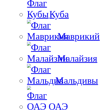
Куба
Маврикий
Малайзия
Мальдивы
ОАЭ