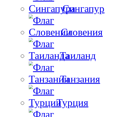
Сингапур
Словения
Таиланд
Танзания
Турция