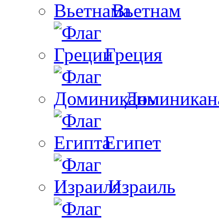
Вьетнам
Греция
Доминикан
Египет
Израиль