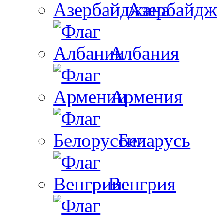
Азербайдж
Албания
Армения
Беларусь
Венгрия