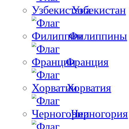
Узбекистан
Филиппины
Франция
Хорватия
Черногория