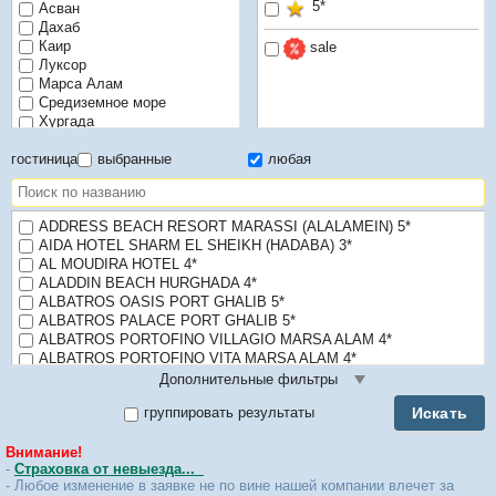
5*
Асван
Дахаб
Каир
sale
Луксор
Марса Алам
Средиземное море
Хургада
Шарм-Эль-Шейх
гостиница
выбранные
любая
ADDRESS BEACH RESORT MARASSI (ALALAMEIN) 5*
AIDA HOTEL SHARM EL SHEIKH (HADABA) 3*
AL MOUDIRA HOTEL 4*
ALADDIN BEACH HURGHADA 4*
ALBATROS OASIS PORT GHALIB 5*
ALBATROS PALACE PORT GHALIB 5*
ALBATROS PORTOFINO VILLAGIO MARSA ALAM 4*
ALBATROS PORTOFINO VITA MARSA ALAM 4*
ALBATROS ROYAL PARADISE RESORT 4*
Дополнительные фильтры
ALBATROS SANDS PORT GHALIB 5*
Искать
группировать результаты
ALBATROS SEA WORLD MARSA ALAM 5*
ALI BABA PALACE 4*
Внимание!
ALI PASHA EL GOUNA 4*
-
Страховка от невыезда...
AMARINA ABU SOMA RESORT & AQUAPARK 5*
- Любое изменение в заявке не по вине нашей компании влечет за
AMARINA JANNAH RESORT AND AQUAPARK 5*